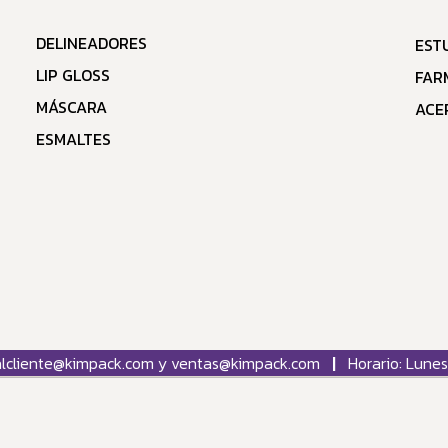
DELINEADORES
EST
LIP GLOSS
FAR
MÁSCARA
ACE
ESMALTES
osalcliente@kimpack.com y ventas@kimpack.com
|
Horario: Lunes 