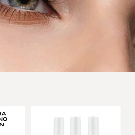
RA
INO
ON