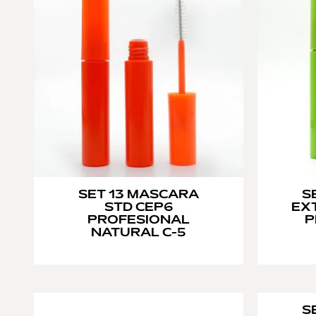
SET 13 MASCARA
S
STD CEP6
EX
PROFESIONAL
P
NATURAL C-5
S