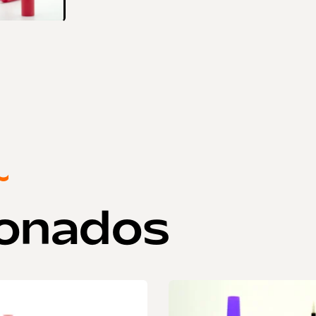
~
ionados